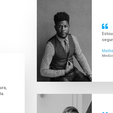
Estou
segur
Mathe
Medic
ura,
la.