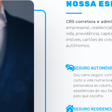
AUTOMÓVEL
NOSSA ES
Tranquilidade
para
CRS
corretora e admi
ultrapassar
empresarial, residenci
qualquer
vida, previdência, capi
contratempo.
imóveis, cartões de créd
autônomos.
CRATATAR
AGORA
SEGURO AUTOMÓV
Seu carro seguro com
curtir a vida numa bo
personaliza as cobertu
assistências do seu S
pelo que escolhe.
SEGURO RESIDENCI