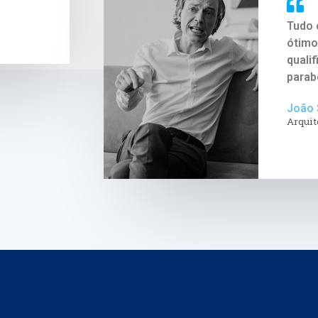
Tudo 
ótimo
quali
parab
João 
Arquit