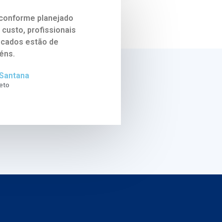
conforme planejado
 custo, profissionais
ficados estão de
éns.
Santana
eto