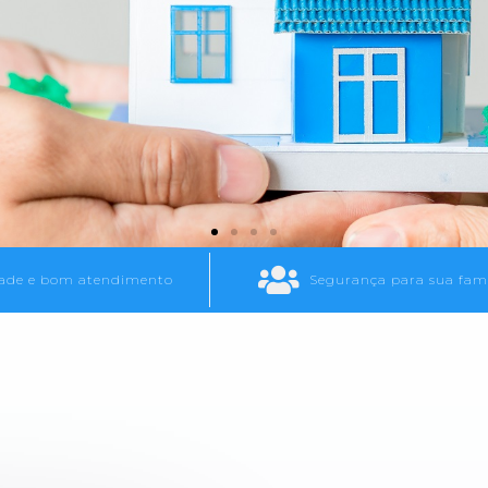
ade e bom atendimento
Segurança para sua famí
SEGURO